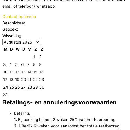
email of telefoon/ whatsapp.
Contact opnemen
Beschikbaar
Geboekt
Wisseldag
M
D
W
D
V
Z
Z
1
2
3
4
5
6
7
8
9
10
11
12
13
14
15
16
17
18
19
20
21
22
23
24
25
26
27
28
29
30
31
Betalings- en annuleringsvoorwaarden
Betaling:
1.
Bij boeking binnen 2 weken 25% van het huurbedrag
2.
Uiterlijk 6 weken voor aankomst het totale restbedrag