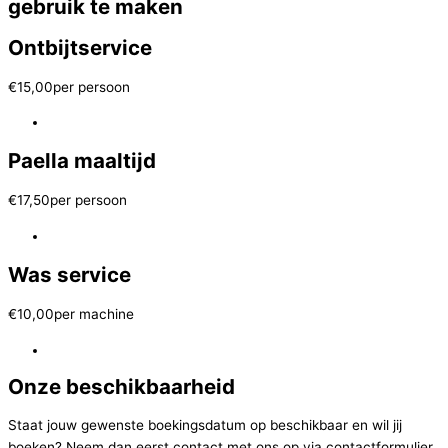
gebruik te maken
Ontbijtservice
€
15,00
per persoon
Paella maaltijd
€
17,50
per persoon
Was service
€
10,00
per machine
Onze beschikbaarheid
Staat jouw gewenste boekingsdatum op beschikbaar en wil jij
boeken? Neem dan eerst contact met ons op via contactformulier,